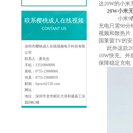
达20W的小米
20W小米
小米9配套
联系樱桃成人在线视频
充电只需90
CONTANT US
视频和散热片
国莱茵TV的安
深圳市樱桃成人在线视频电子科技有限
此外这款2
公司
10W快充。
联系人：黄先生
保障稳定充电
手机：13510969898
座机：0755-23088869
传真：0755-23088819
邮箱：lejowe@126.com
网址：
地址：深圳市龙华新区大浪和盛嘉工业
园B栋2楼