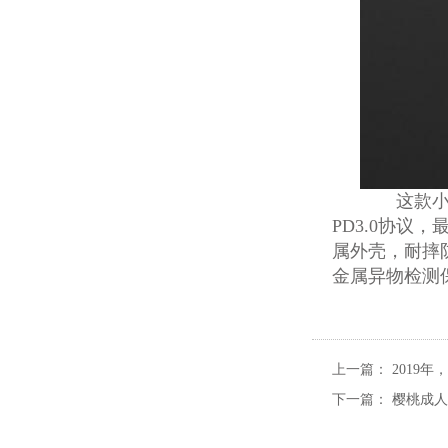
这款小米无
PD3.0协议
属外壳，耐摔
金属异物检测
上一篇：
2019
下一篇：
樱桃成人