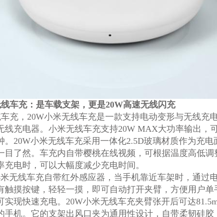
无线车充：是车载支架，更是20W高速无线闪充
统车充，20W小米无线车充是一款支持电动变形与无线充
无线充电器。小米无线车充支持20W MAX大功率输出，
分钟。20W小米无线车充采用一体化2.5D玻璃材质作为
一目了然。车充内自带樱桃在线视频，可根据温度高低调
率充电时，可以大幅度减少充电时间。
米无线车充自带红外感应器，当手机靠近车架时，通过电
有触摸按键，轻轻一摸，即可自动打开夹臂，方便用户单
可实现快速充电。20W小米无线车充夹臂张开后可达81.
的手机。它的支架出风口夹为通用性设计，自带柔韧硅胶