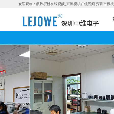
欢迎观临：散热樱桃在线视频_直流樱桃在线视频-深圳市樱