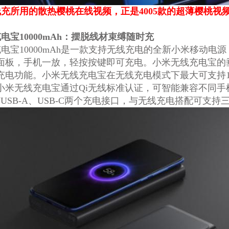
充所用的散热樱桃在线视频，正是4005款的超薄樱桃视频
电宝10000mAh：摆脱线材束缚随时充
电宝10000mAh是一款支持无线充电的全新小米移动
面板，手机一放，轻按按键即可充电。小米无线充电宝的垂
充电功能。小米无线充电宝在无线充电模式下最大可支持1
小米无线充电宝通过Qi无线标准认证，可智能兼容不同
h还有USB-A、USB-C两个充电接口，与无线充电搭配可支